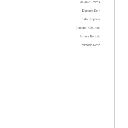
Melanie Tewes
Dominik Kohl
Kristof Kuprian
Jennifer Klösener
Annika Brčvak
Victoria Metz