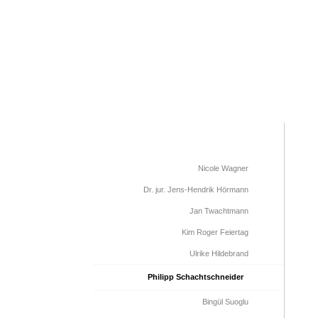
KANZLEI
SCHWERPU
Nicole Wagner
Dr. jur. Jens-Hendrik Hörmann
Jan Twachtmann
Kim Roger Feiertag
Ulrike Hildebrand
Philipp Schachtschneider
Bingül Suoglu