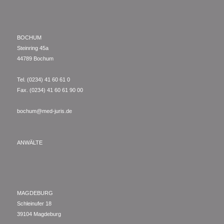
BOCHUM
Steinring 45a
44789 Bochum
Tel. (0234) 41 60 61 0
Fax. (0234) 41 60 61 90 00
bochum@med-juris.de
ANWÄLTE
MAGDEBURG
Schleinufer 18
39104 Magdeburg