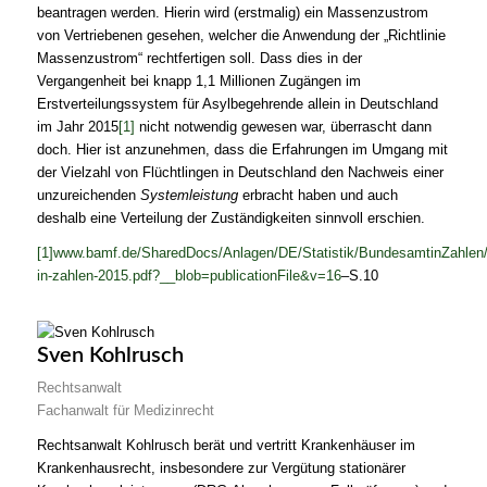
beantragen werden. Hierin wird (erstmalig) ein Massenzustrom
von Vertriebenen gesehen, welcher die Anwendung der „Richtlinie
Massenzustrom“ rechtfertigen soll. Dass dies in der
Vergangenheit bei knapp 1,1 Millionen Zugängen im
Erstverteilungssystem für Asylbegehrende allein in Deutschland
im Jahr 2015
[1]
nicht notwendig gewesen war, überrascht dann
doch. Hier ist anzunehmen, dass die Erfahrungen im Umgang mit
der Vielzahl von Flüchtlingen in Deutschland den Nachweis einer
unzureichenden
Systemleistung
erbracht haben und auch
deshalb eine Verteilung der Zuständigkeiten sinnvoll erschien.
[1]
www.bamf.de/SharedDocs/Anlagen/DE/Statistik/BundesamtinZahlen
in-zahlen-2015.pdf?__blob=publicationFile&v=16
–S.10
Sven Kohlrusch
Rechtsanwalt
Fachanwalt für Medizinrecht
Rechtsanwalt Kohlrusch berät und vertritt Krankenhäuser im
Krankenhausrecht, insbesondere zur Vergütung stationärer