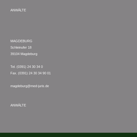
ANWÄLTE
MAGDEBURG
Schleinufer 18
39104 Magdeburg
Tel. (0391) 24 30 34 0
Fax. (0391) 24 30 34 90 01
magdeburg@med-juris.de
ANWÄLTE