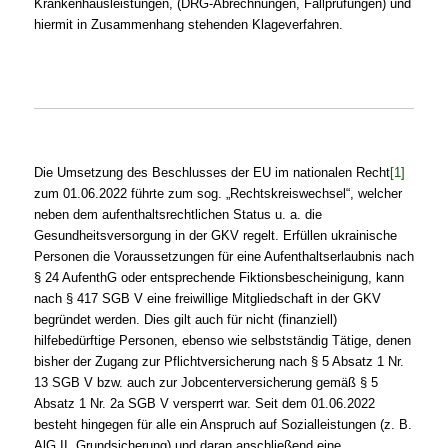
Krankenhausleistungen, (DRG-Abrechnungen, Fallprüfungen) und
hiermit in Zusammenhang stehenden Klageverfahren.
Die Umsetzung des Beschlusses der EU im nationalen Recht
[1]
zum 01.06.2022 führte zum sog. „Rechtskreiswechsel“, welcher
neben dem aufenthaltsrechtlichen Status u. a. die
Gesundheitsversorgung in der GKV regelt. Erfüllen ukrainische
Personen die Voraussetzungen für eine Aufenthaltserlaubnis nach
§ 24 AufenthG oder entsprechende Fiktionsbescheinigung, kann
nach § 417 SGB V eine freiwillige Mitgliedschaft in der GKV
begründet werden. Dies gilt auch für nicht (finanziell)
hilfebedürftige Personen, ebenso wie selbstständig Tätige, denen
bisher der Zugang zur Pflichtversicherung nach § 5 Absatz 1 Nr.
13 SGB V bzw. auch zur Jobcenterversicherung gemäß § 5
Absatz 1 Nr. 2a SGB V versperrt war. Seit dem 01.06.2022
besteht hingegen für alle ein Anspruch auf Sozialleistungen (z. B.
AlG II, Grundsicherung) und daran anschließend eine