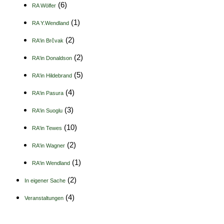
(6)
RA Wölfer
(1)
RA Y.Wendland
(2)
RA'in Brčvak
(2)
RA'in Donaldson
(5)
RA'in Hildebrand
(4)
RA'in Pasura
(3)
RA'in Suoglu
(10)
RA'in Tewes
(2)
RA'in Wagner
(1)
RA'in Wendland
(2)
In eigener Sache
(4)
Veranstaltungen