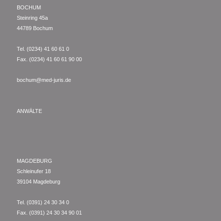
BOCHUM
Steinring 45a
44789 Bochum
Tel. (0234) 41 60 61 0
Fax. (0234) 41 60 61 90 00
bochum@med-juris.de
ANWÄLTE
MAGDEBURG
Schleinufer 18
39104 Magdeburg
Tel. (0391) 24 30 34 0
Fax. (0391) 24 30 34 90 01