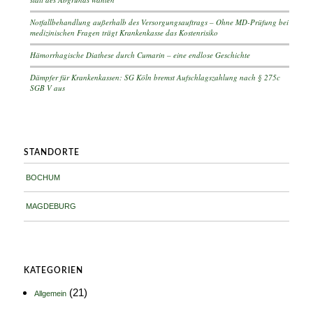
Notfallbehandlung außerhalb des Versorgungsauftrags – Ohne MD-Prüfung bei
medizinischen Fragen trägt Krankenkasse das Kostenrisiko
Hämorrhagische Diathese durch Cumarin – eine endlose Geschichte
Dämpfer für Krankenkassen: SG Köln bremst Aufschlagszahlung nach § 275c
SGB V aus
STANDORTE
BOCHUM
MAGDEBURG
KATEGORIEN
(21)
Allgemein