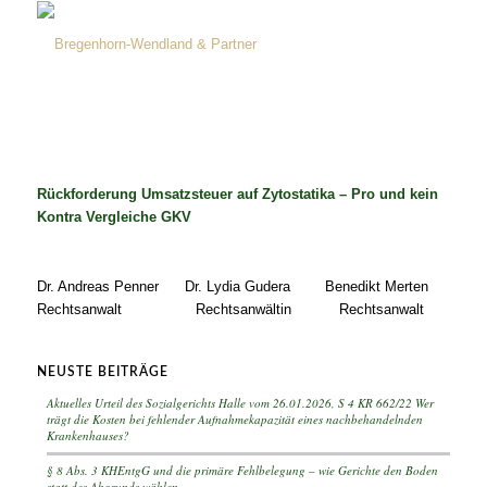
Rückforderung Umsatzsteuer auf Zytostatika – Pro und kein
Kontra Vergleiche GKV
Dr. Andreas Penner Dr. Lydia Gudera Benedikt Merten
Rechtsanwalt Rechtsanwältin Rechtsanwalt
NEUSTE BEITRÄGE
Aktuelles Urteil des Sozialgerichts Halle vom 26.01.2026, S 4 KR 662/22 Wer
trägt die Kosten bei fehlender Aufnahmekapazität eines nachbehandelnden
Krankenhauses?
§ 8 Abs. 3 KHEntgG und die primäre Fehlbelegung – wie Gerichte den Boden
statt des Abgrunds wählen