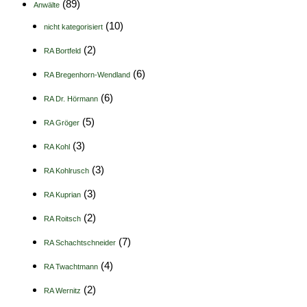
(89)
Anwälte
(10)
nicht kategorisiert
(2)
RA Bortfeld
(6)
RA Bregenhorn-Wendland
(6)
RA Dr. Hörmann
(5)
RA Gröger
(3)
RA Kohl
(3)
RA Kohlrusch
(3)
RA Kuprian
(2)
RA Roitsch
(7)
RA Schachtschneider
(4)
RA Twachtmann
(2)
RA Wernitz