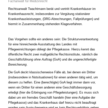
Fachanwalt für Medizinrecht
Rechtsanwalt Twachtmann berät und vertritt Krankenhäuser im
Krankenhausrecht, insbesondere zur Vergütung stationärer
Krankenhausleistungen, (DRG-Abrechnungen, Fallprüfungen) und
hiermit in Zusammenhang stehenden Klageverfahren.
Das Vorgehen sollte ein anderes sein: Die Strukturverantwortung
für eine hinreichende Ausstattung des Landes mit
Pflegeeinrichtungen obliegt der Pflegekasse. Hierzu kennt das
öffentliche Recht zwei maßgebliche Rechtsinstitute, nämlich die
Geschäftsführung ohne Auftrag
(GoA) und die
ungerechtfertigte
Bereicherung
.
Die GoA deckt klassischerweise Fälle ab, bei denen ein Dritter
(insbesondere in Notsituationen) für einen anderen tätig wird, um
diesem zu helfen. Eine (berechtigte) GoA liegt immer dann vor,
wenn ein Dritter für einen anderen eine Geschäftsbesorgung
erledigt (hier die Erbringung von Pflegeleistungen). Es muss sich
dabei um ein fremdes Geschäft handeln (hier eine Aufgabe der
Pflegekasse) und das Krankenhaus darf hierzu nicht beauftragt
worden sein (typischerweise wird es kein Rechtsverhältnis geben,