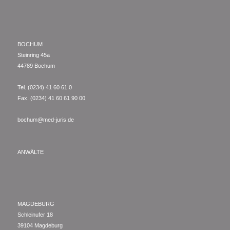
BOCHUM
Steinring 45a
44789 Bochum
Tel. (0234) 41 60 61 0
Fax. (0234) 41 60 61 90 00
bochum@med-juris.de
ANWÄLTE
MAGDEBURG
Schleinufer 18
39104 Magdeburg