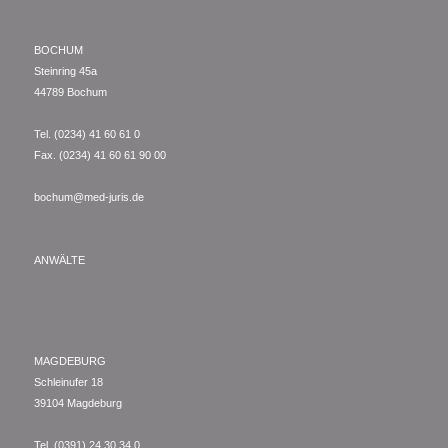
BOCHUM
Steinring 45a
44789 Bochum
Tel. (0234) 41 60 61 0
Fax. (0234) 41 60 61 90 00
bochum@med-juris.de
ANWÄLTE
MAGDEBURG
Schleinufer 18
39104 Magdeburg
Tel. (0391) 24 30 34 0