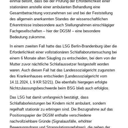
einmal betont, dass bei der Prüfung der Erforderlichkeit einer
stationären anstelle einer ambulanten Behandlung eine
Gesamtbetrachtung vorzunehmen sei und bei der Feststellung
des allgemein anerkannten Standes der wissenschaftlichen
Erkenntnisse insbesondere auch Stellungnahmen einschlägiger
Fachgesellschaften – hier der DGSM – eine besondere
Bedeutung zukomme.
In einem zweiten Fall hatte das LSG Berlin-Brandenburg über die
Erforderlichkeit einer vollstationären Schlaflaboruntersuchung bei
einem 6 Monate alten Säugling zu entscheiden, bei dem von der
Mutter zuvor nächtliche Schlafaussetzer festgestellt worden
waren. Auch diesen Fall hat das Landessozialgericht zugunsten
des Krankenhauses entschieden (Landessozialgericht vom
14.11.2024, L 9 KR 52/21). Die ebenfalls hiergegen erfolgte
Nichtzulassungsbeschwerde beim BSG blieb auch erfolglos.
Das LSG hat damit umfangreich bestätigt, dass
Schlaflaborleistungen bei Kindern nicht ambulant, sondern
regelhaft stationär zu erbringen sind. Die Bezugnahme auf das
Positionspapier der DGSM enthalte verschiedene
nachvollziehbare Gründe (Signalausfälle, erhöhter
Bewegungsdrang und Strangulationsgefahren), die neben der