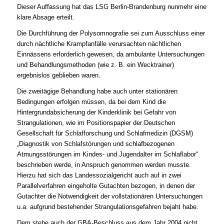
Dieser Auffassung hat das LSG Berlin-Brandenburg nunmehr eine
klare Absage erteilt.
Die Durchführung der Polysomnografie sei zum Ausschluss einer
durch nächtliche Krampfanfälle verursachten nächtlichen
Einnässens erforderlich gewesen, da ambulante Untersuchungen
und Behandlungsmethoden (wie z. B. ein Wecktrainer)
ergebnislos geblieben waren.
Die zweitägige Behandlung habe auch unter stationären
Bedingungen erfolgen müssen, da bei dem Kind die
Hintergrundabsicherung der Kinderklinik bei Gefahr von
Strangulationen, wie im Positionspapier der Deutschen
Gesellschaft für Schlafforschung und Schlafmedizin (DGSM)
„Diagnostik von Schlafstörungen und schlafbezogenen
Atmungsstörungen im Kindes- und Jugendalter im Schlaflabor“
beschrieben werde, in Anspruch genommen werden musste.
Hierzu hat sich das Landessozialgericht auch auf in zwei
Parallelverfahren eingeholte Gutachten bezogen, in denen der
Gutachter die Notwendigkeit der vollstationären Untersuchungen
u.a. aufgrund bestehender Strangulationsgefahren bejaht habe.
Dem stehe auch der GBA-Beschluss aus dem Jahr 2004 nicht