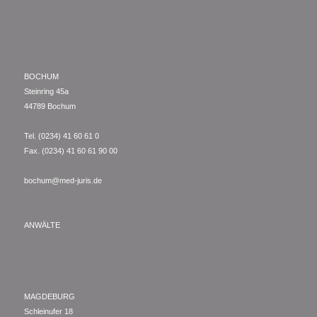
BOCHUM
Steinring 45a
44789 Bochum
Tel. (0234) 41 60 61 0
Fax. (0234) 41 60 61 90 00
bochum@med-juris.de
ANWÄLTE
MAGDEBURG
Schleinufer 18