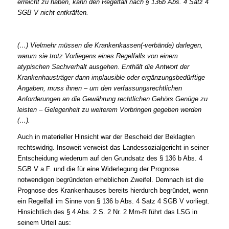
erreicht zu haben, kann den Regelfall nach § 136b Abs. 4 Satz 4
SGB V nicht entkräften.
(…) Vielmehr müssen die Krankenkassen(-verbände) darlegen,
warum sie trotz Vorliegens eines Regelfalls von einem
atypischen Sachverhalt ausgehen. Enthält die Antwort der
Krankenhausträger dann implausible oder ergänzungsbedürftige
Angaben, muss ihnen – um den verfassungsrechtlichen
Anforderungen an die Gewährung rechtlichen Gehörs Genüge zu
leisten – Gelegenheit zu weiterem Vorbringen gegeben werden
(…).
Auch in materieller Hinsicht war der Bescheid der Beklagten
rechtswidrig. Insoweit verweist das Landessozialgericht in seiner
Entscheidung wiederum auf den Grundsatz des § 136 b Abs. 4
SGB V a.F. und die für eine Widerlegung der Prognose
notwendigen begründeten erheblichen Zweifel. Demnach ist die
Prognose des Krankenhauses bereits hierdurch begründet, wenn
ein Regelfall im Sinne von § 136 b Abs. 4 Satz 4 SGB V vorliegt.
Hinsichtlich des § 4 Abs. 2 S. 2 Nr. 2 Mm-R führt das LSG in
seinem Urteil aus: