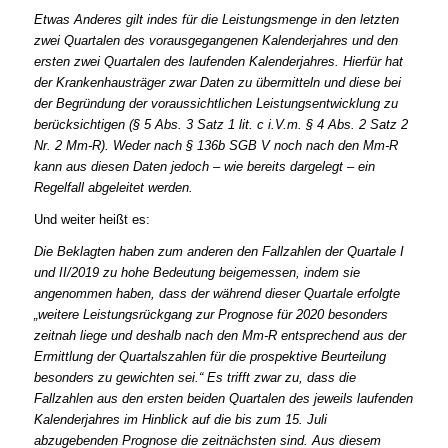
Etwas Anderes gilt indes für die Leistungsmenge in den letzten
zwei Quartalen des vorausgegangenen Kalenderjahres und den
ersten zwei Quartalen des laufenden Kalenderjahres. Hierfür hat
der Krankenhausträger zwar Daten zu übermitteln und diese bei
der Begründung der voraussichtlichen Leistungsentwicklung zu
berücksichtigen (§ 5 Abs. 3 Satz 1 lit. c i.V.m. § 4 Abs. 2 Satz 2
Nr. 2 Mm-R). Weder nach § 136b SGB V noch nach den Mm-R
kann aus diesen Daten jedoch – wie bereits dargelegt – ein
Regelfall abgeleitet werden.
Und weiter heißt es:
Die Beklagten haben zum anderen den Fallzahlen der Quartale I
und II/2019 zu hohe Bedeutung beigemessen, indem sie
angenommen haben, dass der während dieser Quartale erfolgte
„weitere Leistungsrückgang zur Prognose für 2020 besonders
zeitnah liege und deshalb nach den Mm-R entsprechend aus der
Ermittlung der Quartalszahlen für die prospektive Beurteilung
besonders zu gewichten sei.“ Es trifft zwar zu, dass die
Fallzahlen aus den ersten beiden Quartalen des jeweils laufenden
Kalenderjahres im Hinblick auf die bis zum 15. Juli
abzugebenden Prognose die zeitnächsten sind. Aus diesem