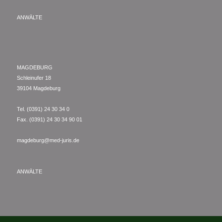
ANWÄLTE
MAGDEBURG
Schleinufer 18
39104 Magdeburg
Tel. (0391) 24 30 34 0
Fax. (0391) 24 30 34 90 01
magdeburg@med-juris.de
ANWÄLTE