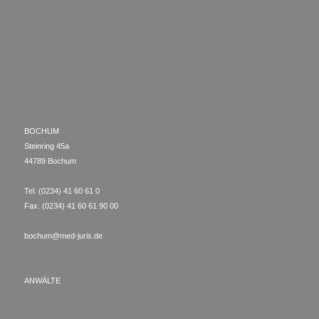
BOCHUM
Steinring 45a
44789 Bochum
Tel. (0234) 41 60 61 0
Fax. (0234) 41 60 61 90 00
bochum@med-juris.de
ANWÄLTE